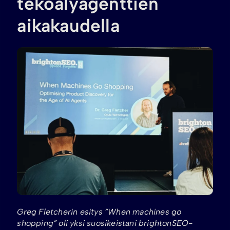
tekoälyagenttien
aikakaudella
Greg Fletcherin esitys ”When machines go
shopping” oli yksi suosikeistani brightonSEO-