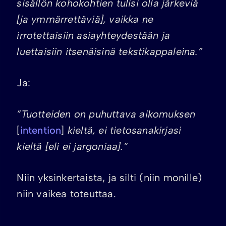
sisällön kohokohtien tulisi olla järkeviä
[ja ymmärrettäviä], vaikka ne
irrotettaisiin asiayhteydestään ja
luettaisiin itsenäisinä tekstikappaleina.”
Ja:
”Tuotteiden on puhuttava aikomuksen
[
intention
]
kieltä, ei tietosanakirjasi
kieltä [eli ei jargoniaa].”
Niin yksinkertaista, ja silti (niin monille)
niin vaikea toteuttaa.