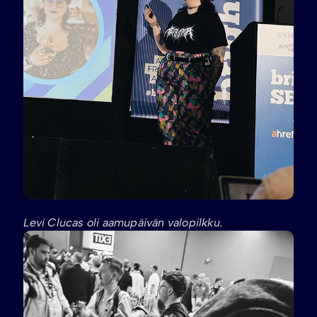
Levi Clucas oli aamupäivän valopilkku.