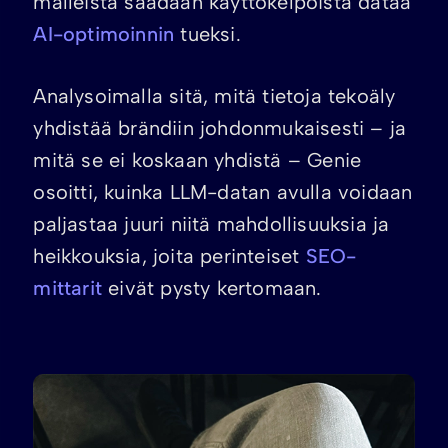
malleista saadaan käyttökelpoista dataa
AI-optimoinnin
tueksi.
Analysoimalla sitä, mitä tietoja tekoäly
yhdistää brändiin johdonmukaisesti – ja
mitä se ei koskaan yhdistä – Genie
osoitti, kuinka LLM-datan avulla voidaan
paljastaa juuri niitä mahdollisuuksia ja
heikkouksia, joita perinteiset
SEO-
mittarit
eivät pysty kertomaan.