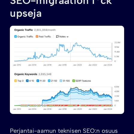
SEO-migraation f*ck
upseja
Perjantai-aamun teknisen SEO:n osuus