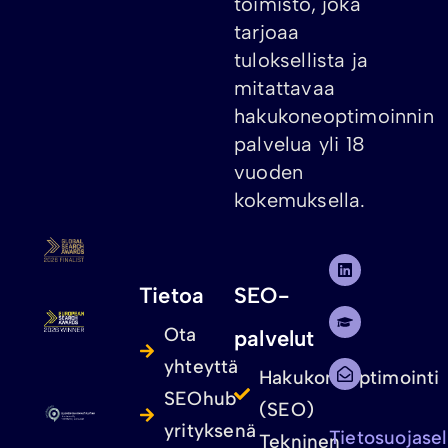
toimisto, joka
tarjoaa
tuloksellista ja
mitattavaa
hakukoneoptimoinnin
palvelua yli 18
vuoden
kokemuksella.
Tietoa
SEO-
Ota
palvelut
yhteyttä
Hakukoneoptimointi
SEOhub
(SEO)
yrityksenä
Tietosuojase
Tekninen