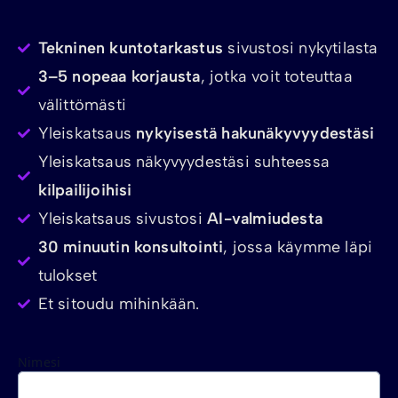
Tekninen kuntotarkastus
sivustosi nykytilasta
3–5 nopeaa korjausta
, jotka voit toteuttaa
välittömästi
Yleiskatsaus
nykyisestä hakunäkyvyydestäsi
Yleiskatsaus näkyvyydestäsi suhteessa
kilpailijoihisi
Yleiskatsaus sivustosi
AI-valmiudesta
30 minuutin konsultointi
, jossa käymme läpi
tulokset
Et sitoudu mihinkään.
Nimesi