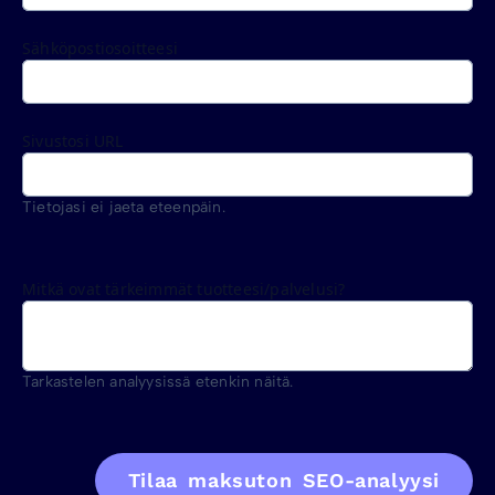
Sähköpostiosoitteesi
Sivustosi URL
Tietojasi ei jaeta eteenpäin.
Mitkä ovat tärkeimmät tuotteesi/palvelusi?
Tarkastelen analyysissä etenkin näitä.
Tilaa maksuton SEO-analyysi