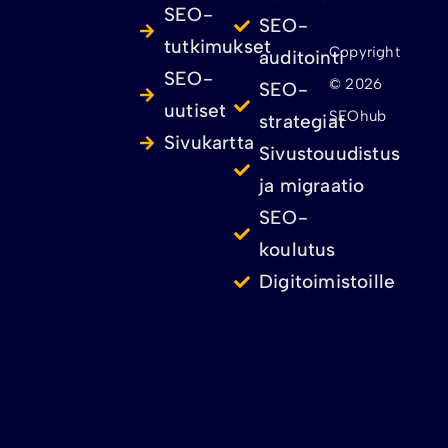
SEO-
SEO-
tutkimukset
Copyright
auditointi
SEO-
© 2026
SEO-
uutiset
SEOhub
strategiat
Sivukartta
Sivustouudistus
ja migraatio
SEO-
koulutus
Digitoimistoille