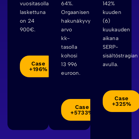
vuositasolla
64%.
142%
laskettuna
Orgaanisen
kuuden
on 24
hakunäkyvyyden
(6)
900€.
arvo
kuukauden
kk-
aikana
tasolla
SERP-
kohosi
sisältöstragian
Case
13 996
avulla.
+196%
euroon.
Case
+325%
Case
+5733%