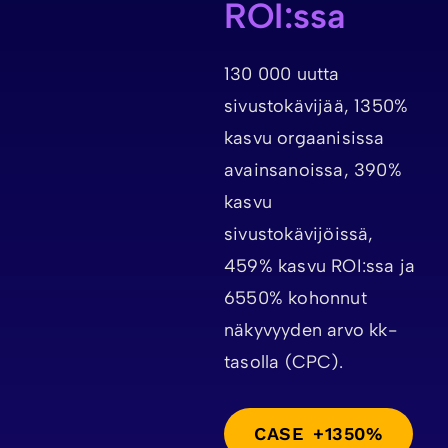
ROI:ssa
130 000 uutta
sivustokävijää, 1350%
kasvu orgaanisissa
avainsanoissa, 390%
kasvu
sivustokävijöissä,
459% kasvu ROI:ssa ja
6550% kohonnut
näkyvyyden arvo kk-
tasolla (CPC).
CASE +1350%