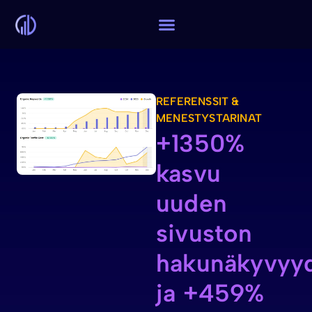
REFERENSSIT &
MENESTYSTARINAT
+1350%
kasvu
uuden
sivuston
hakunäkyvyy
ja +459%