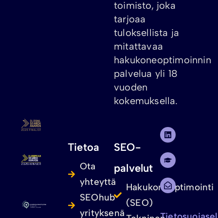
toimisto, joka
tarjoaa
tuloksellista ja
mitattavaa
hakukoneoptimoinnin
palvelua yli 18
vuoden
kokemuksella.
Tietoa
SEO-
Ota
palvelut
yhteyttä
Hakukoneoptimointi
SEOhub
(SEO)
yrityksenä
Tietosuojase