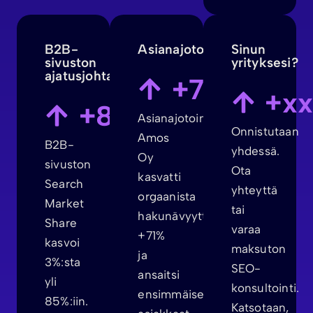
B2B-
Asianajotoimisto
Sinun
sivuston
yrityksesi?
ajatusjohtajuus
+71%
+x
+85%
Asianajotoimisto
Onnistutaan
Amos
B2B-
yhdessä.
Oy
sivuston
Ota
kasvatti
Search
yhteyttä
orgaanista
Market
tai
hakunävyyttään
Share
varaa
+71%
kasvoi
maksuton
ja
3%:sta
SEO-
ansaitsi
yli
konsultointi.
ensimmäiset
85%:iin.
Katsotaan,