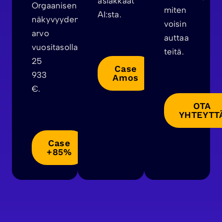
asiakkaat
Orgaanisen
miten
AI:sta.
näkyvyyden
voisin
arvo
auttaa
vuositasolla
teitä.
25
Case
933
Amos
€.
OTA
YHTEYTT
Case
+85%