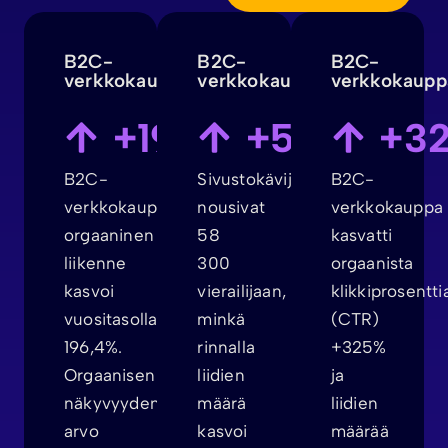
B2C-
B2C-
B2C-
verkkokauppa
verkkokauppa
verkkokaupp
+196%
+5733%
+3
B2C-
Sivustokävijät
B2C-
verkkokaupan
nousivat
verkkokauppa
orgaaninen
58
kasvatti
liikenne
300
orgaanista
kasvoi
vierailijaan,
klikkiprosentti
vuositasolla
minkä
(CTR)
196,4%.
rinnalla
+325%
Orgaanisen
liidien
ja
näkyvyyden
määrä
liidien
arvo
kasvoi
määrää