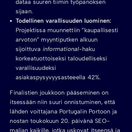
dataa suuren tiimin työpanoksen
sijaan.
Todellinen varallisuuden luominen:
Projektissa muunnettiin ”kaupallisesti
arvoton” myyntiputken alkuun
sijoittuva
informational
-haku
korkeatuottoiseksi taloudelliseksi
varallisuudeksi
asiakaspysyvyysasteeella 42%.
Finalistien joukkoon pääseminen on
itsessään niin suuri onnistuminen, että
lähden voittajana Portugalin Portoon ja
nostan toukokuun 20. päivänä SEO-
maljan kaikille, jotka uskovat itseensä ja